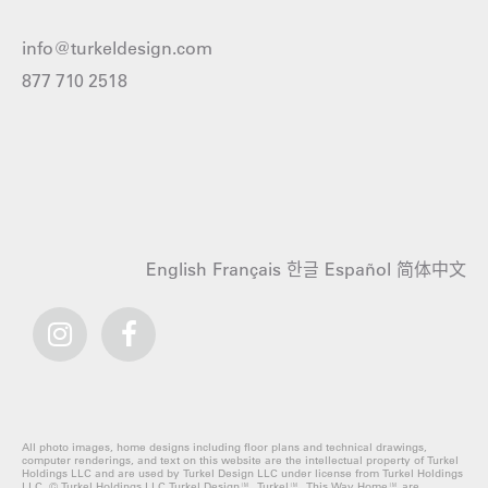
info@turkeldesign.com
877 710 2518
English
Français
한글
Español
简体中文
All photo images, home designs including floor plans and technical drawings,
computer renderings, and text on this website are the intellectual property of Turkel
Holdings LLC and are used by Turkel Design LLC under license from Turkel Holdings
LLC. © Turkel Holdings LLC.Turkel Design™, Turkel™, This Way Home™ are