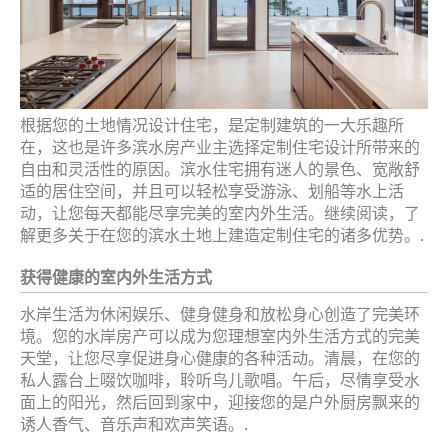
根据您的土地情况设计住宅，是定制建筑的一大乐趣所
在，这也是许多滨水房产业主选择定制住宅设计所带来的
自由和灵活性的原因。滨水住宅拥有迷人的景色、宽敞舒
适的居住空间，并且可以轻松享受游泳、划船等水上活
动，让您每天都能尽享完美的室内外生活。继续阅读，了
解更多关于在您的滨水土地上建造定制住宅的诸多优势。.
获得健康的室内外生活方式
水岸生活为休闲娱乐、健身健身和放松身心创造了完美环
境。您的水岸房产可以成为您理想室内外生活方式的完美
天堂，让您尽享促进身心健康的各种活动。清晨，在您的
私人露台上啜饮咖啡，聆听鸟儿歌唱。午后，尽情享受水
面上的阳光，然后回到家中，迎接您的是户外厨房飘来的
诱人香气、音乐声和欢声笑语。.