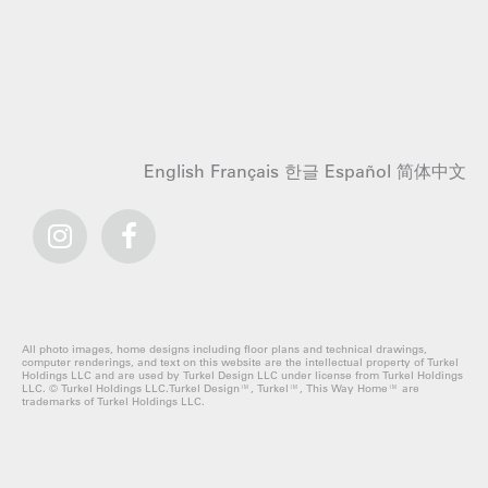
English
Français
한글
Español
简体中文
All photo images, home designs including floor plans and technical drawings,
computer renderings, and text on this website are the intellectual property of Turkel
Holdings LLC and are used by Turkel Design LLC under license from Turkel Holdings
LLC. © Turkel Holdings LLC.Turkel Design™, Turkel™, This Way Home™ are
trademarks of Turkel Holdings LLC.