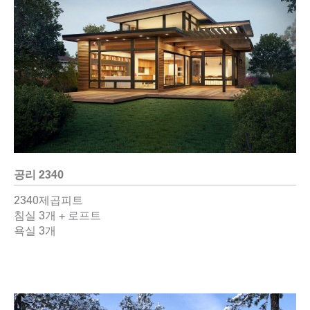
공리 2340
2340제곱피트
침실 3개 + 로프트
욕실 3개