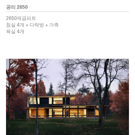
공리 2650
2650제곱피트
침실 4개 + 다락방 + 가족
욕실 4개