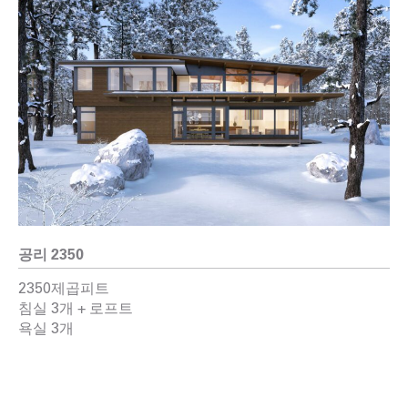
공리 2350
2350제곱피트
침실 3개 + 로프트
욕실 3개