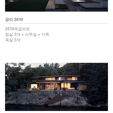
공리 2610
2610제곱피트
침실 3개 + 사무실 + 가족
욕실 3개