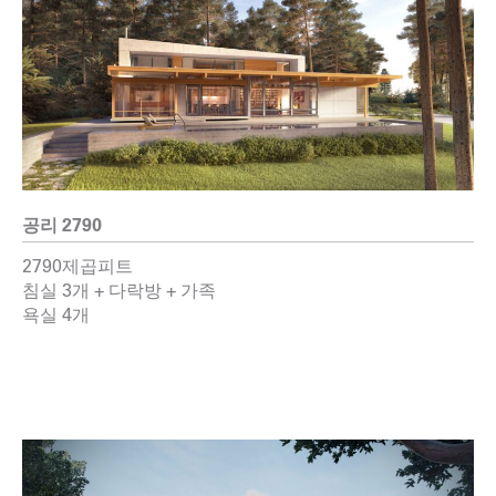
공리 2790
2790제곱피트
침실 3개 + 다락방 + 가족
욕실 4개