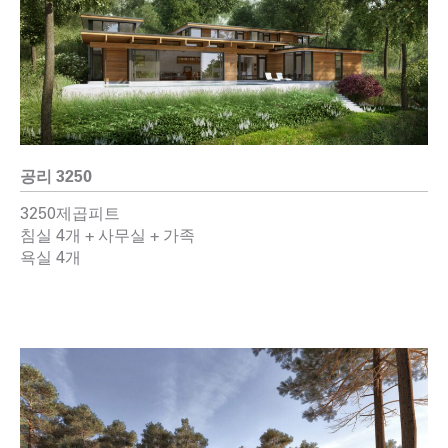
공리 3250
3250제곱피트
침실 4개 + 사무실 + 가족
욕실 4개