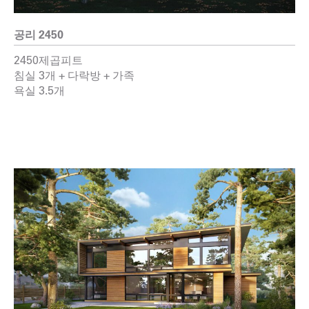
공리 2450
2450제곱피트
침실 3개 + 다락방 + 가족
욕실 3.5개