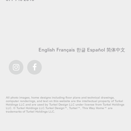
English
Français
한글
Español
简体中文
All photo images, home designs including floor plans and technical drawings,
computer renderings, and text on this website are the intellectual property of Turkel
Holdings LLC and are used by Turkel Design LLC under license from Turkel Holdings
LLC. © Turkel Holdings LLC.Turkel Design™, Turkel™, This Way Home™ are
trademarks of Turkel Holdings LLC.